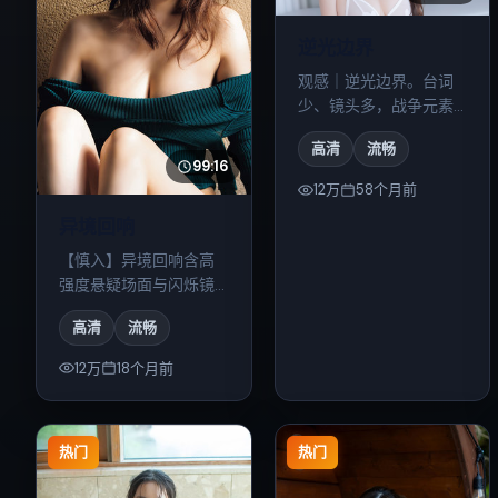
逆光边界
观感｜逆光边界。台词
少、镜头多，战争元素
藏在细节里；二刷能捡
高清
流畅
到不少伏笔。
99:16
12万
58个月前
异境回响
【慎入】异境回响含高
强度悬疑场面与闪烁镜
头；心理承受弱请酌情
高清
流畅
观看。
12万
18个月前
热门
热门