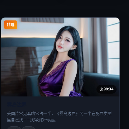
精选
99:34
雾岛边界
美国片常见套路它占一半，《雾岛边界》另一半在犯罪类型
里自己找——找得到算你赢。