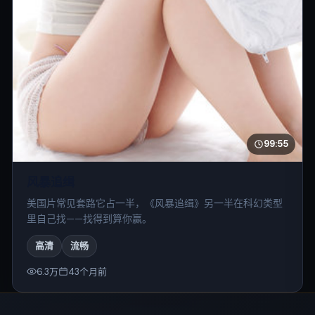
99:55
风暴追缉
美国片常见套路它占一半，《风暴追缉》另一半在科幻类型
里自己找——找得到算你赢。
高清
流畅
6.3万
43个月前