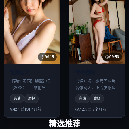
99:15
99:53
银翼边界
零号回响
【动作·英国】银翼边界
（轻吐槽）零号回响片
（2018）——维伦纽
名像网大，正片质感超
瓦。不剧透：中段有一
预期；惊悚+一点点喜剧
高清
流畅
高清
流畅
次大反转，结尾留白。
调剂，笑完又有点堵。
12万
101个月前
7.2万
17个月前
精选推荐