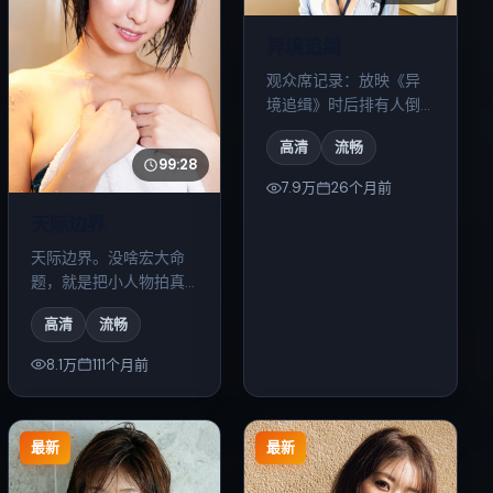
异境追缉
观众席记录：放映《异
境追缉》时后排有人倒
吸凉气两次；散场走廊
高清
流畅
里安静了很久。
99:28
7.9万
26个月前
天际边界
天际边界。没啥宏大命
题，就是把小人物拍真
了；看完会发呆五分钟
高清
流畅
那种。
8.1万
111个月前
最新
最新