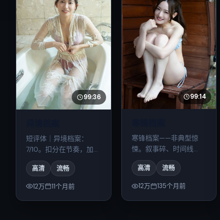
99:14
99:36
寒锋档案
异境档案
寒锋档案——非典型惊
短评体｜异境档案：
悚。叙事碎、时间线
7/10。扣分在节奏，加分
跳，拼起来却圆；吃这
在表演与摄影；2025年
高清
流畅
高清
流畅
套的人会很喜欢。
同类里能排中上。
12万
135个月前
12万
11个月前