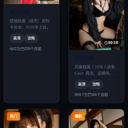
焚城档案
焚城档案（综艺）资料
卡补全：2015年上线，
主打战争；剧情简介？
高清
流畅
看了简介就不如不写。
99:38
12万
139个月前
风暴档案
风暴档案 / 2018 / 战争.
Cast: 周迅、梁朝伟、沈
腾. 适合配冰美式与深夜
高清
流畅
档。
9.7万
96个月前
热门
最新