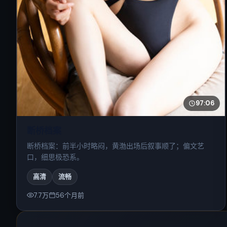
97:06
断桥档案
断桥档案：前半小时略闷，黄渤出场后叙事顺了；偏文艺
口，细思极恐系。
高清
流畅
7.7万
56个月前