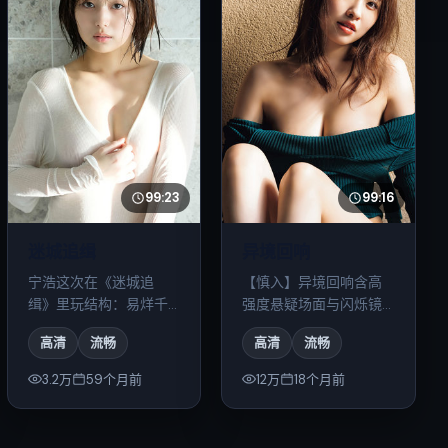
99:23
99:16
迷城追缉
异境回响
宁浩这次在《迷城追
【慎入】异境回响含高
缉》里玩结构：易烊千
强度悬疑场面与闪烁镜
玺、河正宇对手戏耐
头；心理承受弱请酌情
高清
流畅
高清
流畅
看，细思极恐。
观看。
3.2万
59个月前
12万
18个月前